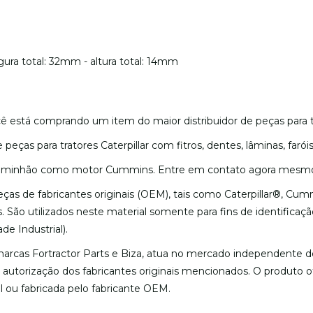
ra total: 32mm - altura total: 14mm
ê está comprando um item do maior distribuidor de peças para t
eças para tratores Caterpillar com fitros, dentes, lâminas, faró
caminhão como motor Cummins. Entre em contato agora mesmo 
as de fabricantes originais (OEM), tais como Caterpillar®, Cum
. São utilizados neste material somente para fins de identificaç
ade Industrial).
arcas Fortractor Parts e Biza, atua no mercado independente de
u autorização dos fabricantes originais mencionados. O produto 
l ou fabricada pelo fabricante OEM.