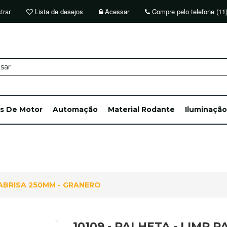
trar
Lista de desejos
Acessar
Compre pelo telefone (11
ts De Motor
Automação
Material Rodante
Iluminação
ARABRISA 250MM - GRANERO
10109 - PALHETA - LIMP 