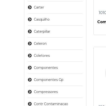
Carter
101
Casquilho
Comp
Caterpillar
Celeron
Coletores
Componentes
Componentes Gp
Compressores
Contr Contaminacao