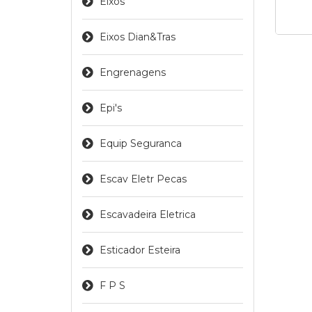
Eixos
Eixos Dian&tras
Engrenagens
Epi's
Equip Seguranca
Escav Eletr Pecas
Escavadeira Eletrica
Esticador Esteira
F P S