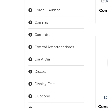
129
Coroa E Pinhao
Comp
Correias
Correntes
Coxim&amortecedores
Dia A Dia
Discos
Display Feira
Duocone
13
Cons