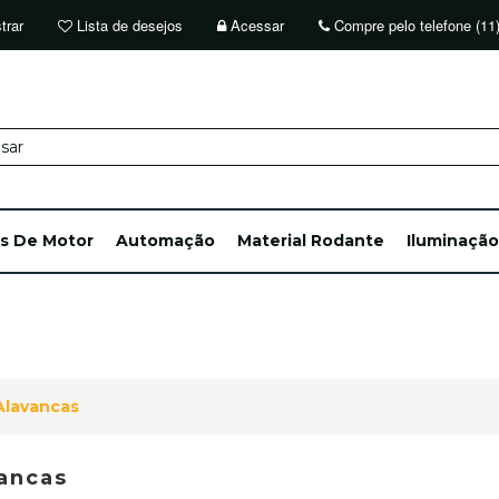
trar
Lista de desejos
Acessar
Compre pelo telefone (11
ts De Motor
Automação
Material Rodante
Iluminação
Alavancas
ancas