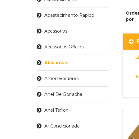
Orde
Abastecimento Rapido
por
Acessorios
Acessorios Oficina
L
Alavancas
A
Amortecedores
Anel De Borracha
Anel Teflon
Ar Condicionado