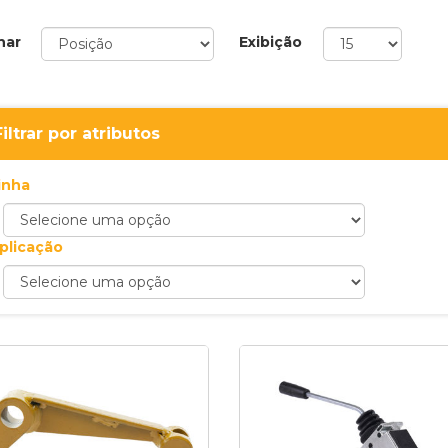
nar
Exibição
Filtrar por atributos
inha
plicação