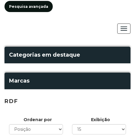
Pesquisa avançada
Togg
navig
Categorias em destaque
Marcas
RDF
Ordenar por
Exibição