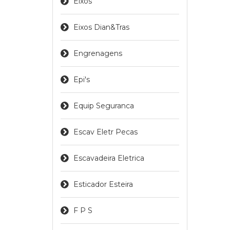
Eixos
Eixos Dian&tras
Engrenagens
Epi's
Equip Seguranca
Escav Eletr Pecas
Escavadeira Eletrica
Esticador Esteira
F P S