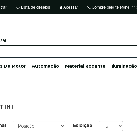
trar
Lista de desejos
Acessar
Compre pelo telefone (11
ts De Motor
Automação
Material Rodante
Iluminação
TINI
nar
Exibição