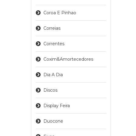
Coroa E Pinhao
Correias
Correntes
Coxim&amortecedores
Dia A Dia
Discos
Display Feira
Duocone